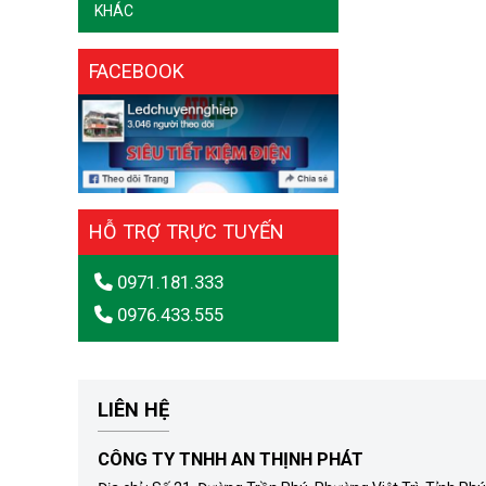
KHÁC
FACEBOOK
HỖ TRỢ TRỰC TUYẾN
0971.181.333
0976.433.555
LIÊN HỆ
CÔNG TY TNHH AN THỊNH PHÁT