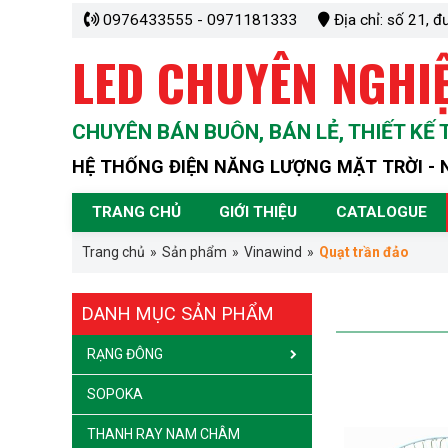
0976433555 - 0971181333
Địa chỉ: số 21, đ
LED CHUYÊN NGHI
CHUYÊN BÁN BUÔN, BÁN LẺ, THIẾT KẾ 
HỆ THỐNG ĐIỆN NĂNG LƯỢNG MẶT TRỜI - 
TRANG CHỦ
GIỚI THIỆU
CATALOGUE
Trang chủ
»
Sản phẩm
»
Vinawind
»
Quạt trần đảo
DANH MỤC SẢN PHẨM
RẠNG ĐÔNG
SOPOKA
THANH RAY NAM CHÂM