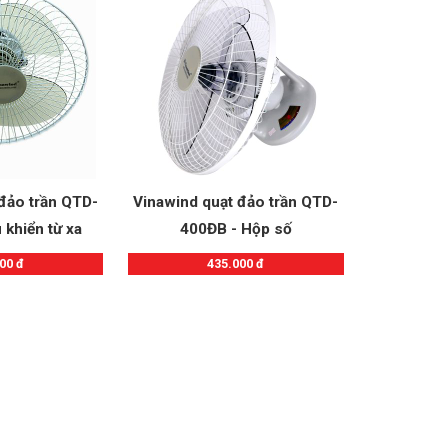
đảo trần QTD-
Vinawind quạt đảo trần QTD-
khiển từ xa
400ĐB - Hộp số
00 đ
435.000 đ