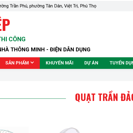
ường Trần Phú, phường Tân Dân, Việt Trì, Phú Thọ
ỆP
THI CÔNG
NHÀ THÔNG MINH - ĐIỆN DÂN DỤNG
SẢN PHẨM
KHUYẾN MÃI
DỰ ÁN
TUYỂN DỤ
QUẠT TRẦN ĐẢ