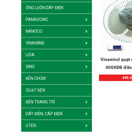
ỐNG LUỒN DÂY ĐIỆN
PANASONIC
NANOCO
VINAWIND
LIOA
Vinawind quạt 
SINO
400XĐB điều 
495.0
ĐÈN CHÙM
QUẠT ĐÈN
ĐÈN TRANG TRÍ
DÂY ĐIỆN, CÁP ĐIỆN
UTEN