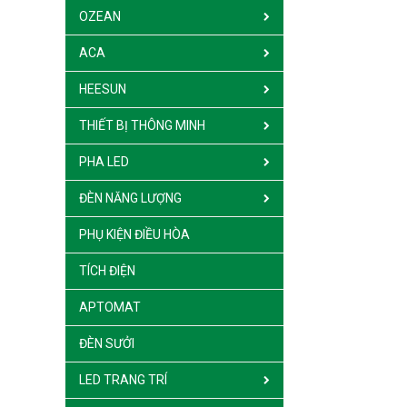
OZEAN
ACA
HEESUN
THIẾT BỊ THÔNG MINH
PHA LED
ĐÈN NĂNG LƯỢNG
PHỤ KIỆN ĐIỀU HÒA
TÍCH ĐIỆN
APTOMAT
ĐÈN SƯỞI
LED TRANG TRÍ