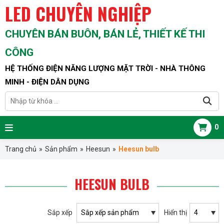
LED CHUYÊN NGHIỆP
CHUYÊN BÁN BUÔN, BÁN LẺ, THIẾT KẾ THI
CÔNG
HỆ THỐNG ĐIỆN NĂNG LƯỢNG MẶT TRỜI - NHÀ THÔNG
MINH - ĐIỆN DÂN DỤNG
0
Trang chủ
»
Sản phẩm
»
Heesun
»
Heesun bulb
HEESUN BULB
Sắp xếp
Hiển thị