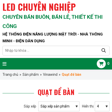
LED CHUYÊN NGHIỆP
CHUYÊN BÁN BUÔN, BÁN LẺ, THIẾT KẾ THI
CÔNG
HỆ THỐNG ĐIỆN NĂNG LƯỢNG MẶT TRỜI - NHÀ THÔNG
MINH - ĐIỆN DÂN DỤNG
0
Trang chủ
»
Sản phẩm
»
Vinawind
»
Quạt để bàn
QUẠT ĐỂ BÀN
Sắp xếp
Hiển thị