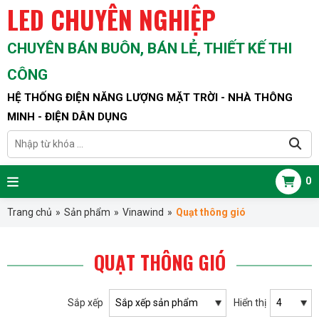
LED CHUYÊN NGHIỆP
CHUYÊN BÁN BUÔN, BÁN LẺ, THIẾT KẾ THI
CÔNG
HỆ THỐNG ĐIỆN NĂNG LƯỢNG MẶT TRỜI - NHÀ THÔNG
MINH - ĐIỆN DÂN DỤNG
0
Trang chủ
»
Sản phẩm
»
Vinawind
»
Quạt thông gió
QUẠT THÔNG GIÓ
Sắp xếp
Hiển thị