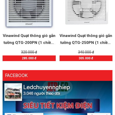
Vinawind Quạt thông gió gắn
Vinawind Quạt thông gió gắn
tường QTG-200PN (1 chiều)
tường QTG-250PN (1 chiều)
250x250
300x300
320.000 đ
340.000 đ
285.000 đ
305.000 đ
FACEBOOK