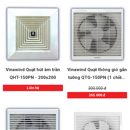
Vinawind Quạt hút âm trần
Vinawind Quạt thông gió gắn
QHT-150PN - 200x200
tường QTG-150PN (1 chiều)
200x200
Liên hệ
300.000 đ
265.000 đ